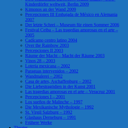
Kinderdörfer weltweit, Berlin 2009
Kimonos an der Wand 2009
Percepciones III Embajada de México en Alemania
2007
Der letzte Schrei – Museum für einen Sommer 2006
Festival Ceiba – Las tragedias amorosas en el arte –
2005
Cadícamo centro latino 2004
Over the Rainbow 2003
Percepciones II 2003
Räume der Macht – Macht der Räume 2003
Vinos 28 – 2003
Loteria mexicana – 2002
Paraguas intervenidos – 2002
Wandmalerei – 2002
Casa de artes, Aschaffenburg – 2002
Die Liebestragödien in der Kunst 2001
Las tragedias amorosas en el arte – Veracruz 2001
Percepciones I – 2001
Los sueños de Malinche – 1997
Die Mexikanische Mythologie – 1992
St. Virgil Salzburg – 1992
Glashaus Derneburg – 1991
Frühere Werke
Theater