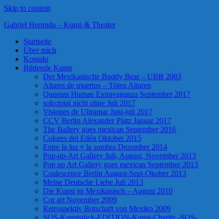
Skip to content
Gabriel Hermida – Kunst & Theater
Startseite
Über mich
Kontakt
Bildende Kunst
Der Mexikanische Buddy Bear – UBB 2003
Altares de muertos – Töten Altaren
Quorum Human Extravaganza September 2017
solo:total nicht ohne Juli 2017
Visiones de Ultramar Juni-juli 2017
CCV Berlin Alexander Platz Januar 2017
The Ballery goes mexican September 2016
Colores del Edén Oktober 2015
Entre la luz y la sombra Dezember 2014
Pop-up-Art Gallery Juli, August, November 2013
Pop up Art Gallery goes mexican September 2013
Coalescence Berlin August-Sept-Okober 2013
Meine Deutsche Liebe Juli 2013
Die Kunst ist Mexikanisch – August 2010
Cor art November 2009
Retrospektiv Botschaft von Mexiko 2009
SOS-Kunststück-EDITION-Kunst-Charity -SOS-