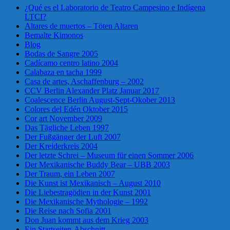
¿Qué es el Laboratorio de Teatro Campesino e Indígena
LTCI?
Altares de muertos – Töten Altaren
Bemalte Kimonos
Blog
Bodas de Sangre 2005
Cadícamo centro latino 2004
Calabaza en tacha 1999
Casa de artes, Aschaffenburg – 2002
CCV Berlin Alexander Platz Januar 2017
Coalescence Berlin August-Sept-Okober 2013
Colores del Edén Oktober 2015
Cor art November 2009
Das Tägliche Leben 1997
Der Fußgänger der Luft 2007
Der Kreiderkreis 2004
Der letzte Schrei – Museum für einen Sommer 2006
Der Mexikanische Buddy Bear – UBB 2003
Der Traum, ein Leben 2007
Die Kunst ist Mexikanisch – August 2010
Die Liebestragödien in der Kunst 2001
Die Mexikanische Mythologie – 1992
Die Reise nach Sofia 2001
Don Juan kommt aus dem Krieg 2003
Ein Startseiten-Abschnitt