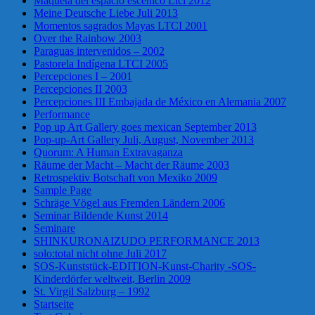
Maqueta del espacio escénico Ltci 2012
Meine Deutsche Liebe Juli 2013
Momentos sagrados Mayas LTCI 2001
Over the Rainbow 2003
Paraguas intervenidos – 2002
Pastorela Indígena LTCI 2005
Percepciones I – 2001
Percepciones II 2003
Percepciones III Embajada de México en Alemania 2007
Performance
Pop up Art Gallery goes mexican September 2013
Pop-up-Art Gallery Juli, August, November 2013
Quorum: A Human Extravaganza
Räume der Macht – Macht der Räume 2003
Retrospektiv Botschaft von Mexiko 2009
Sample Page
Schräge Vögel aus Fremden Ländern 2006
Seminar Bildende Kunst 2014
Seminare
SHINKURONAIZUDO PERFORMANCE 2013
solo:total nicht ohne Juli 2017
SOS-Kunststück-EDITION-Kunst-Charity -SOS-
Kinderdörfer weltweit, Berlin 2009
St. Virgil Salzburg – 1992
Startseite