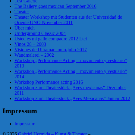
Test Galerie
The Ballery goes mexican September 2016
Theater
Theater Workshop mit Studenten aus der Universidad de
Oriente UNO November 2011
Über mich
Underground Classic 2004
Usted es mi gallo compadre 2012 Ltci
Vinos 28 – 2003
Visiones de Ultramar Junio-julio 2017
Wandmalerei – 2002
Workshop „Performance Acting – movimiento y vestuario“
2013
Workshop „Performance Acting – movimiento y vestuario“
2014
Workshop Performance acting 2016
Workshop zum Theaterstück „Aves mexicanas“ Dezember
2011
Workshop zum Theaterstück „Aves Mexicanas“ Januar 2012
Impressum
Impressum
©
2026
Gabriel Hermida – Kunst & Theater
–
.