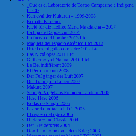
¿Qué es el Laboratorio de Teatro Campesino e Indígena
LTCI?
Karneval der Kulturen – 1999-2008
Bemalte Kimonos
Kleid für die Heilige Maria Magdalena – 2017
La hija de Rappaccini 2014
La fuerza del hombre 2013 Ltci
Maqueta del espacio escénico Ltci 2012
Usted es mi gallo compadre 2012 Ltci
Las Nictálopes 2011 Ltci
Guillermo y el Nahual 2010 Ltci
Le Bel indifférent 2009
El Perro cubano 2008
Der Fußgänger der Luft 2007
Der Traum, ein Leben 2007
Makura 2007
Schräge Vögel aus Fremden Ländern 2006
Hase Hase 2006
Bodas de Sangre 2005
Pastorela Indígena LTCI 2005
El reposo del ogro 2005
Underground Classic 2004
Der Kreiderkreis 2004
Don Juan kommt aus dem Krieg 2003