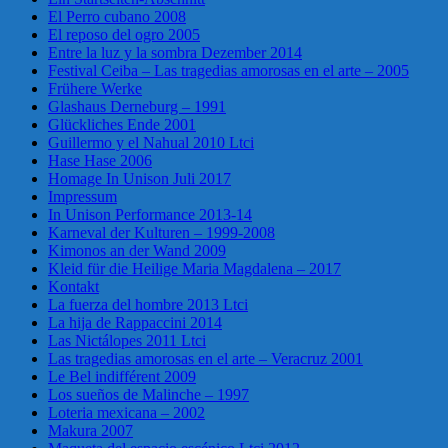
El Perro cubano 2008
El reposo del ogro 2005
Entre la luz y la sombra Dezember 2014
Festival Ceiba – Las tragedias amorosas en el arte – 2005
Frühere Werke
Glashaus Derneburg – 1991
Glückliches Ende 2001
Guillermo y el Nahual 2010 Ltci
Hase Hase 2006
Homage In Unison Juli 2017
Impressum
In Unison Performance 2013-14
Karneval der Kulturen – 1999-2008
Kimonos an der Wand 2009
Kleid für die Heilige Maria Magdalena – 2017
Kontakt
La fuerza del hombre 2013 Ltci
La hija de Rappaccini 2014
Las Nictálopes 2011 Ltci
Las tragedias amorosas en el arte – Veracruz 2001
Le Bel indifférent 2009
Los sueños de Malinche – 1997
Loteria mexicana – 2002
Makura 2007