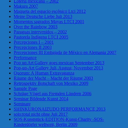
Loteria mexicana – 2002
Makura 2007
Maqueta del espacio escénico Ltci 2012
Meine Deutsche Liebe Juli 2013
Momentos sagrados Mayas LTCI 2001
Over the Rainbow 2003
Paraguas intervenidos – 2002
Pastorela Indígena LTCI 2005
Percepciones I – 2001
Percepciones II 2003
Percepciones III Embajada de México en Alemania 2007
Performance
Pop up Art Gallery goes mexican September 2013
Pop-up-Art Gallery Juli, August, November 2013
Quorum: A Human Extravaganza
Räume der Macht – Macht der Räume 2003
Retrospektiv Botschaft von Mexiko 2009
Sample Page
Schräge Vögel aus Fremden Ländern 2006
Seminar Bildende Kunst 2014
Seminare
SHINKURONAIZUDO PERFORMANCE 2013
solo:total nicht ohne Juli 2017
SOS-Kunststück-EDITION-Kunst-Charity -SOS-
Kinderdörfer weltweit, Berlin 2009