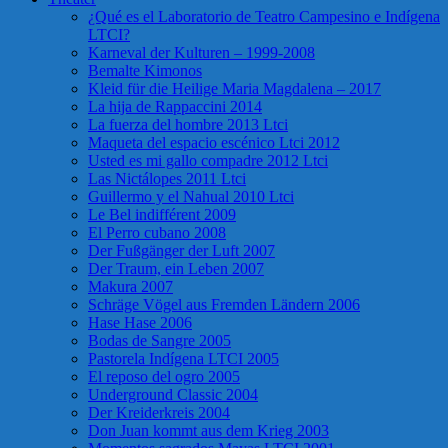
¿Qué es el Laboratorio de Teatro Campesino e Indígena
LTCI?
Karneval der Kulturen – 1999-2008
Bemalte Kimonos
Kleid für die Heilige Maria Magdalena – 2017
La hija de Rappaccini 2014
La fuerza del hombre 2013 Ltci
Maqueta del espacio escénico Ltci 2012
Usted es mi gallo compadre 2012 Ltci
Las Nictálopes 2011 Ltci
Guillermo y el Nahual 2010 Ltci
Le Bel indifférent 2009
El Perro cubano 2008
Der Fußgänger der Luft 2007
Der Traum, ein Leben 2007
Makura 2007
Schräge Vögel aus Fremden Ländern 2006
Hase Hase 2006
Bodas de Sangre 2005
Pastorela Indígena LTCI 2005
El reposo del ogro 2005
Underground Classic 2004
Der Kreiderkreis 2004
Don Juan kommt aus dem Krieg 2003