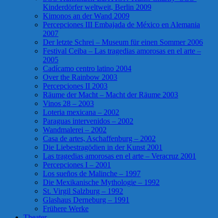
Kinderdörfer weltweit, Berlin 2009
Kimonos an der Wand 2009
Percepciones III Embajada de México en Alemania
2007
Der letzte Schrei – Museum für einen Sommer 2006
Festival Ceiba – Las tragedias amorosas en el arte –
2005
Cadícamo centro latino 2004
Over the Rainbow 2003
Percepciones II 2003
Räume der Macht – Macht der Räume 2003
Vinos 28 – 2003
Loteria mexicana – 2002
Paraguas intervenidos – 2002
Wandmalerei – 2002
Casa de artes, Aschaffenburg – 2002
Die Liebestragödien in der Kunst 2001
Las tragedias amorosas en el arte – Veracruz 2001
Percepciones I – 2001
Los sueños de Malinche – 1997
Die Mexikanische Mythologie – 1992
St. Virgil Salzburg – 1992
Glashaus Derneburg – 1991
Frühere Werke
Theater