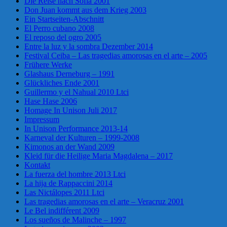
Die Reise nach Sofia 2001
Don Juan kommt aus dem Krieg 2003
Ein Startseiten-Abschnitt
El Perro cubano 2008
El reposo del ogro 2005
Entre la luz y la sombra Dezember 2014
Festival Ceiba – Las tragedias amorosas en el arte – 2005
Frühere Werke
Glashaus Derneburg – 1991
Glückliches Ende 2001
Guillermo y el Nahual 2010 Ltci
Hase Hase 2006
Homage In Unison Juli 2017
Impressum
In Unison Performance 2013-14
Karneval der Kulturen – 1999-2008
Kimonos an der Wand 2009
Kleid für die Heilige Maria Magdalena – 2017
Kontakt
La fuerza del hombre 2013 Ltci
La hija de Rappaccini 2014
Las Nictálopes 2011 Ltci
Las tragedias amorosas en el arte – Veracruz 2001
Le Bel indifférent 2009
Los sueños de Malinche – 1997