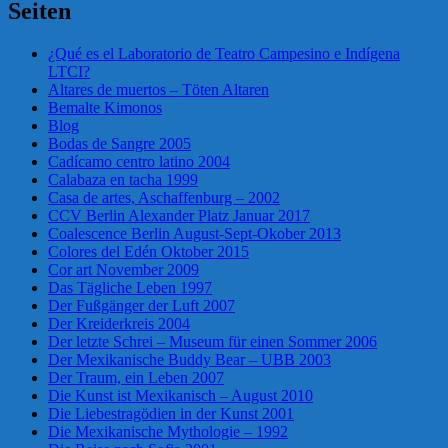
Seiten
¿Qué es el Laboratorio de Teatro Campesino e Indígena
LTCI?
Altares de muertos – Töten Altaren
Bemalte Kimonos
Blog
Bodas de Sangre 2005
Cadícamo centro latino 2004
Calabaza en tacha 1999
Casa de artes, Aschaffenburg – 2002
CCV Berlin Alexander Platz Januar 2017
Coalescence Berlin August-Sept-Okober 2013
Colores del Edén Oktober 2015
Cor art November 2009
Das Tägliche Leben 1997
Der Fußgänger der Luft 2007
Der Kreiderkreis 2004
Der letzte Schrei – Museum für einen Sommer 2006
Der Mexikanische Buddy Bear – UBB 2003
Der Traum, ein Leben 2007
Die Kunst ist Mexikanisch – August 2010
Die Liebestragödien in der Kunst 2001
Die Mexikanische Mythologie – 1992