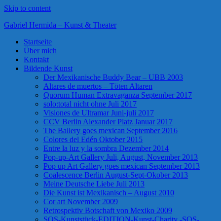
Skip to content
Gabriel Hermida – Kunst & Theater
Startseite
Über mich
Kontakt
Bildende Kunst
Der Mexikanische Buddy Bear – UBB 2003
Altares de muertos – Töten Altaren
Quorum Human Extravaganza September 2017
solo:total nicht ohne Juli 2017
Visiones de Ultramar Juni-juli 2017
CCV Berlin Alexander Platz Januar 2017
The Ballery goes mexican September 2016
Colores del Edén Oktober 2015
Entre la luz y la sombra Dezember 2014
Pop-up-Art Gallery Juli, August, November 2013
Pop up Art Gallery goes mexican September 2013
Coalescence Berlin August-Sept-Okober 2013
Meine Deutsche Liebe Juli 2013
Die Kunst ist Mexikanisch – August 2010
Cor art November 2009
Retrospektiv Botschaft von Mexiko 2009
SOS-Kunststück-EDITION-Kunst-Charity -SOS-