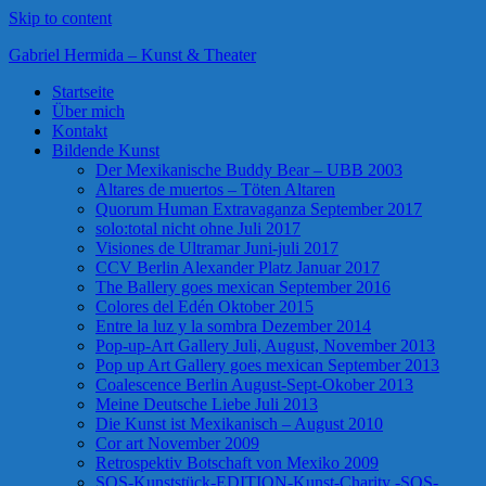
Skip to content
Gabriel Hermida – Kunst & Theater
Startseite
Über mich
Kontakt
Bildende Kunst
Der Mexikanische Buddy Bear – UBB 2003
Altares de muertos – Töten Altaren
Quorum Human Extravaganza September 2017
solo:total nicht ohne Juli 2017
Visiones de Ultramar Juni-juli 2017
CCV Berlin Alexander Platz Januar 2017
The Ballery goes mexican September 2016
Colores del Edén Oktober 2015
Entre la luz y la sombra Dezember 2014
Pop-up-Art Gallery Juli, August, November 2013
Pop up Art Gallery goes mexican September 2013
Coalescence Berlin August-Sept-Okober 2013
Meine Deutsche Liebe Juli 2013
Die Kunst ist Mexikanisch – August 2010
Cor art November 2009
Retrospektiv Botschaft von Mexiko 2009
SOS-Kunststück-EDITION-Kunst-Charity -SOS-