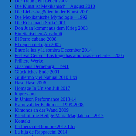
Der Traum, ein Leben 2007
Die Kunst ist Mexikanisch – August 2010
Die Liebestragödien in der Kunst 2001
Die Mexikanische Mythologie – 1992
Die Reise nach Sofia 2001
Don Juan kommt aus dem Krieg 2003
Ein Startseiten-Abschnitt
El Perro cubano 2008
El reposo del ogro 2005
Entre la luz y la sombra Dezember 2014
Festival Ceiba – Las tragedias amorosas en el arte – 2005
Frühere Werke
Glashaus Derneburg – 1991
Glückliches Ende 2001
Guillermo y el Nahual 2010 Ltci
Hase Hase 2006
Homage In Unison Juli 2017
Impressum
In Unison Performance 2013-14
Karneval der Kulturen – 1999-2008
Kimonos an der Wand 2009
Kleid für die Heilige Maria Magdalena – 2017
Kontakt
La fuerza del hombre 2013 Ltci
La hija de Rappaccini 2014