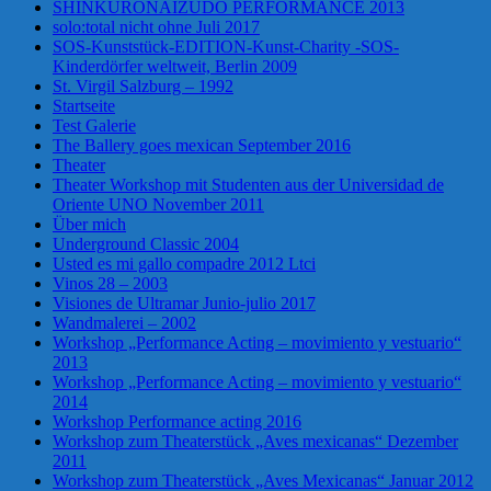
SHINKURONAIZUDO PERFORMANCE 2013
solo:total nicht ohne Juli 2017
SOS-Kunststück-EDITION-Kunst-Charity -SOS-
Kinderdörfer weltweit, Berlin 2009
St. Virgil Salzburg – 1992
Startseite
Test Galerie
The Ballery goes mexican September 2016
Theater
Theater Workshop mit Studenten aus der Universidad de
Oriente UNO November 2011
Über mich
Underground Classic 2004
Usted es mi gallo compadre 2012 Ltci
Vinos 28 – 2003
Visiones de Ultramar Junio-julio 2017
Wandmalerei – 2002
Workshop „Performance Acting – movimiento y vestuario“
2013
Workshop „Performance Acting – movimiento y vestuario“
2014
Workshop Performance acting 2016
Workshop zum Theaterstück „Aves mexicanas“ Dezember
2011
Workshop zum Theaterstück „Aves Mexicanas“ Januar 2012