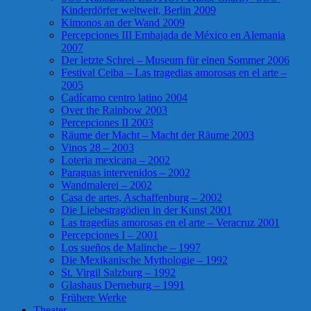
Kinderdörfer weltweit, Berlin 2009
Kimonos an der Wand 2009
Percepciones III Embajada de México en Alemania
2007
Der letzte Schrei – Museum für einen Sommer 2006
Festival Ceiba – Las tragedias amorosas en el arte –
2005
Cadícamo centro latino 2004
Over the Rainbow 2003
Percepciones II 2003
Räume der Macht – Macht der Räume 2003
Vinos 28 – 2003
Loteria mexicana – 2002
Paraguas intervenidos – 2002
Wandmalerei – 2002
Casa de artes, Aschaffenburg – 2002
Die Liebestragödien in der Kunst 2001
Las tragedias amorosas en el arte – Veracruz 2001
Percepciones I – 2001
Los sueños de Malinche – 1997
Die Mexikanische Mythologie – 1992
St. Virgil Salzburg – 1992
Glashaus Derneburg – 1991
Frühere Werke
Theater