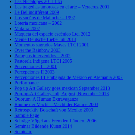
Las Nictálopes 2011 Ltci
Las tragedias amorosas en el arte – Veracruz 2001
Le Bel indifférent 2009
Los sueños de Malinche – 1997
Loteria mexicana – 2002
Makura 2007
Maqueta del espacio escénico Ltci 2012
Meine Deutsche Liebe Juli 2013
Momentos sagrados Mayas LTCI 2001
Over the Rainbow 2003
Paraguas intervenidos – 2002
Pastorela Indígena LTCI 2005
Percepciones I – 2001
Percepciones II 2003
Percepciones III Embajada de México en Alemania 2007
Performance
Pop up Art Gallery goes mexican September 2013
Pop-up-Art Gallery Juli, August, November 2013
Quorum: A Human Extravaganza
Räume der Macht – Macht der Räume 2003
Retrospektiv Botschaft von Mexiko 2009
Sample Page
Schräge Vögel aus Fremden Ländern 2006
Seminar Bildende Kunst 2014
Seminare