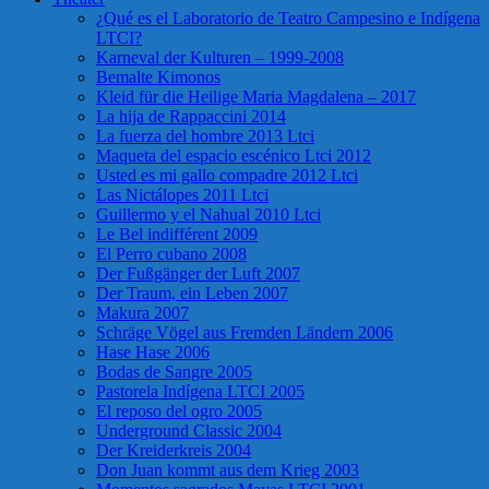
¿Qué es el Laboratorio de Teatro Campesino e Indígena
LTCI?
Karneval der Kulturen – 1999-2008
Bemalte Kimonos
Kleid für die Heilige Maria Magdalena – 2017
La hija de Rappaccini 2014
La fuerza del hombre 2013 Ltci
Maqueta del espacio escénico Ltci 2012
Usted es mi gallo compadre 2012 Ltci
Las Nictálopes 2011 Ltci
Guillermo y el Nahual 2010 Ltci
Le Bel indifférent 2009
El Perro cubano 2008
Der Fußgänger der Luft 2007
Der Traum, ein Leben 2007
Makura 2007
Schräge Vögel aus Fremden Ländern 2006
Hase Hase 2006
Bodas de Sangre 2005
Pastorela Indígena LTCI 2005
El reposo del ogro 2005
Underground Classic 2004
Der Kreiderkreis 2004
Don Juan kommt aus dem Krieg 2003