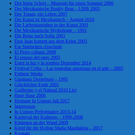
Der letzte Schrei – Museum für einen Sommer 2006
Der Mexikanische Buddy Bear – UBB 2003
Der Traum, ein Leben 2007
Die Kunst ist Mexikanisch – August 2010
Die Liebestragödien in der Kunst 2001
Die Mexikanische Mythologie – 1992
Die Reise nach Sofia 2001
Don Juan kommt aus dem Krieg 2003
Ein Startseiten-Abschnitt
El Perro cubano 2008
El reposo del ogro 2005
Entre la luz y la sombra Dezember 2014
Festival Ceiba – Las tragedias amorosas en el arte – 2005
Frühere Werke
Glashaus Derneburg – 1991
Glückliches Ende 2001
Guillermo y el Nahual 2010 Ltci
Hase Hase 2006
Homage In Unison Juli 2017
Impressum
In Unison Performance 2013-14
Karneval der Kulturen – 1999-2008
Kimonos an der Wand 2009
Kleid für die Heilige Maria Magdalena – 2017
Kontakt