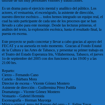
disfrute de sus muy personales visiones y traducciones.
Es un drama para el ejercicio mental y analítico del público. Los
actores, el vestuarista, el escenógrafo, la asistente de dirección,
nuestro director escénico… todos hemos integrado un equipo real, el
cual ha sido participante de cada uno de los procesos que se han
llevado a cabo para este montaje. Desde las lecturas primeras, el
análisis del texto, la exploración escénica, hasta el resultado final, la
puesta en escena.
Este proyecto se pudo concretar y llevar a cabo gracias al apoyo del
FECAT y a su asesoría en todo momento. Gracias al Fondo Estatal
de la Cultura y las Artes de Tabasco, y presentar su primer trabajo en
el Teatro del Estado Esperanza Iris, Villahermosa, Tabasco, el jueves
1o de septiembre del 2005 con dos funciones: a las 19:00 y a las
21:00 hrs.
Reparto:
Cierzo – Fernando Cano
Cariela – Bárbara Mora
Director de escena – Vicente Gómez Montero
Asistente de dirección – Guillermina Pérez Padilla
Dramaturgo – Vicente Gómez Montero
Vestuario – Gabriel Hermida
Escenografía – Herman Mayorga
Música original, tema del Reposo del ogro – L. Felipe Tovar