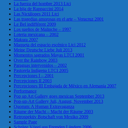
La fuerza del hombre 2013 Ltci
La hija de Rappaccini 2014
Las Nictálopes 2011 Ltci
Las tragedias amorosas en el arte – Veracruz 2001
Le Bel indifférent 2009
Los sueños de Malinche – 1997
Loteria mexicana – 2002
Makura 2007
Maqueta del espacio escénico Ltci 2012
Meine Deutsche Liebe Juli 2013
Momentos sagrados Mayas LTCI 2001
Over the Rainbow 2003
Paraguas intervenidos – 2002
Pastorela Indígena LTCI 2005
Percepciones I – 2001
Percepciones II 2003
Percepciones III Embajada de México en Alemania 2007
Performance
Pop up Art Gallery goes mexican September 2013
Pop-up-Art Gallery Juli, August, November 2013
Quorum: A Human Extravaganza
Räume der Macht – Macht der Räume 2003
Retrospektiv Botschaft von Mexiko 2009
Sample Page
Schräge Vögel aus Fremden Ländern 2006