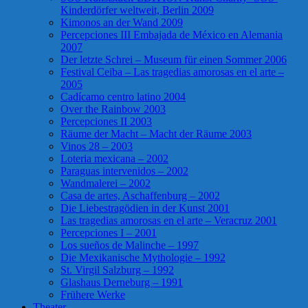
Kinderdörfer weltweit, Berlin 2009
Kimonos an der Wand 2009
Percepciones III Embajada de México en Alemania
2007
Der letzte Schrei – Museum für einen Sommer 2006
Festival Ceiba – Las tragedias amorosas en el arte –
2005
Cadícamo centro latino 2004
Over the Rainbow 2003
Percepciones II 2003
Räume der Macht – Macht der Räume 2003
Vinos 28 – 2003
Loteria mexicana – 2002
Paraguas intervenidos – 2002
Wandmalerei – 2002
Casa de artes, Aschaffenburg – 2002
Die Liebestragödien in der Kunst 2001
Las tragedias amorosas en el arte – Veracruz 2001
Percepciones I – 2001
Los sueños de Malinche – 1997
Die Mexikanische Mythologie – 1992
St. Virgil Salzburg – 1992
Glashaus Derneburg – 1991
Frühere Werke
Theater