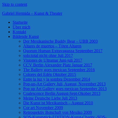
Skip to content
Gabriel Hermida – Kunst & Theater
Startseite
Über mich
Kontakt
Bildende Kunst
Der Mexikanische Buddy Bear – UBB 2003
Altares de muertos – Töten Altaren
Quorum Human Extravaganza September 2017
solo:total nicht ohne Juli 2017
Visiones de Ultramar Juni-juli 2017
CCV Berlin Alexander Platz Januar 2017
The Ballery goes mexican September 2016
Colores del Edén Oktober 2015
Entre la luz y la sombra Dezember 2014
Pop-up-Art Gallery Juli, August, November 2013
Pop up Art Gallery goes mexican September 2013
Coalescence Berlin August-Sept-Okober 2013
Meine Deutsche Liebe Juli 2013
Die Kunst ist Mexikanisch – August 2010
Cor art November 2009
Retrospektiv Botschaft von Mexiko 2009
SOS-Kunststück-EDITION-Kunst-Charity -SOS-