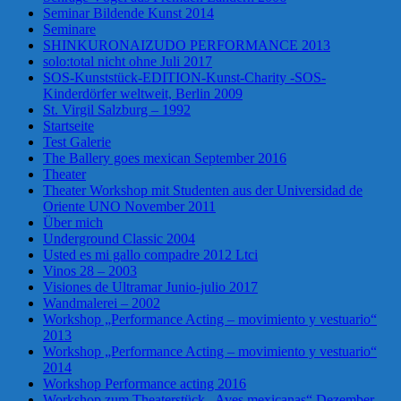
Seminar Bildende Kunst 2014
Seminare
SHINKURONAIZUDO PERFORMANCE 2013
solo:total nicht ohne Juli 2017
SOS-Kunststück-EDITION-Kunst-Charity -SOS-
Kinderdörfer weltweit, Berlin 2009
St. Virgil Salzburg – 1992
Startseite
Test Galerie
The Ballery goes mexican September 2016
Theater
Theater Workshop mit Studenten aus der Universidad de
Oriente UNO November 2011
Über mich
Underground Classic 2004
Usted es mi gallo compadre 2012 Ltci
Vinos 28 – 2003
Visiones de Ultramar Junio-julio 2017
Wandmalerei – 2002
Workshop „Performance Acting – movimiento y vestuario“
2013
Workshop „Performance Acting – movimiento y vestuario“
2014
Workshop Performance acting 2016
Workshop zum Theaterstück „Aves mexicanas“ Dezember