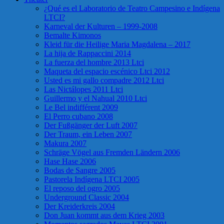
¿Qué es el Laboratorio de Teatro Campesino e Indígena
LTCI?
Karneval der Kulturen – 1999-2008
Bemalte Kimonos
Kleid für die Heilige Maria Magdalena – 2017
La hija de Rappaccini 2014
La fuerza del hombre 2013 Ltci
Maqueta del espacio escénico Ltci 2012
Usted es mi gallo compadre 2012 Ltci
Las Nictálopes 2011 Ltci
Guillermo y el Nahual 2010 Ltci
Le Bel indifférent 2009
El Perro cubano 2008
Der Fußgänger der Luft 2007
Der Traum, ein Leben 2007
Makura 2007
Schräge Vögel aus Fremden Ländern 2006
Hase Hase 2006
Bodas de Sangre 2005
Pastorela Indígena LTCI 2005
El reposo del ogro 2005
Underground Classic 2004
Der Kreiderkreis 2004
Don Juan kommt aus dem Krieg 2003